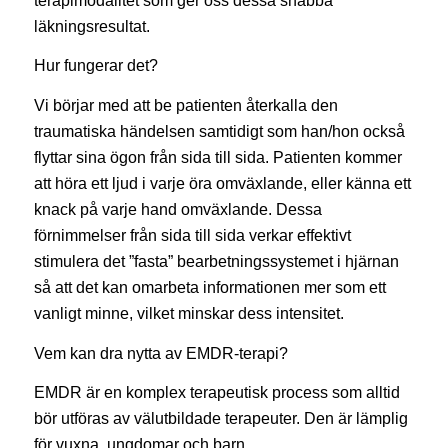
terapimodalitet som ger oss dessa snabba
läkningsresultat.
Hur fungerar det?
Vi börjar med att be patienten återkalla den
traumatiska händelsen samtidigt som han/hon också
flyttar sina ögon från sida till sida. Patienten kommer
att höra ett ljud i varje öra omväxlande, eller känna ett
knack på varje hand omväxlande. Dessa
förnimmelser från sida till sida verkar effektivt
stimulera det ”fasta” bearbetningssystemet i hjärnan
så att det kan omarbeta informationen mer som ett
vanligt minne, vilket minskar dess intensitet.
Vem kan dra nytta av EMDR-terapi?
EMDR är en komplex terapeutisk process som alltid
bör utföras av välutbildade terapeuter. Den är lämplig
för vuxna, ungdomar och barn.