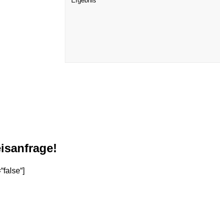
Ergebnis
isanfrage!
“false“]