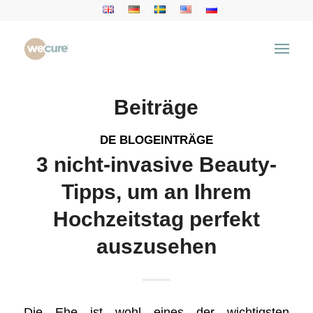
Schlagwortarchiv für: cosmetic fillers
Du bist hier:
Startseite
/
Health Articles
/
cosmetic fillers
Beiträge
DE BLOGEINTRÄGE
3 nicht-invasive Beauty-
Tipps, um an Ihrem
Hochzeitstag perfekt
auszusehen
Die Ehe ist wohl eines der wichtigsten