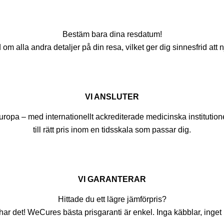
Bestäm bara dina resdatum!
alla andra detaljer på din resa, vilket ger dig sinnesfrid att nj
VI ANSLUTER
opa – med internationellt ackrediterade medicinska institutioner
till rätt pris inom en tidsskala som passar dig.
VI GARANTERAR
Hittade du ett lägre jämförpris?
har det! WeCures bästa prisgaranti är enkel. Inga käbblar, inget 