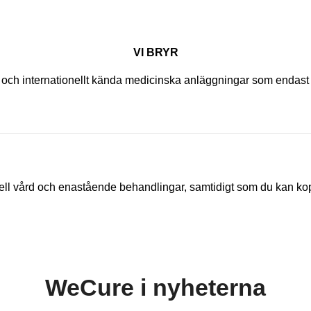
VI BRYR
are och internationellt kända medicinska anläggningar som endas
nell vård och enastående behandlingar, samtidigt som du kan kop
WeCure i nyheterna