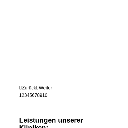
Zurück
Weiter
1
2
3
4
5
6
7
8
9
10
Leistungen unserer
Kliniken: